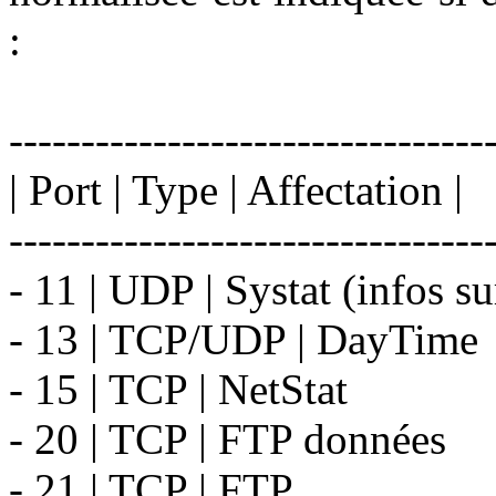
:
---------------------------------
| Port | Type | Affectation |
---------------------------------
- 11 | UDP | Systat (infos su
- 13 | TCP/UDP | DayTime
- 15 | TCP | NetStat
- 20 | TCP | FTP données
- 21 | TCP | FTP