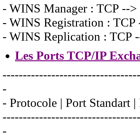
- WINS Manager : TCP -->
- WINS Registration : TCP 
- WINS Replication : TCP -
Les Ports TCP/IP Excha
---------------------------------
-
- Protocole | Port Standart |
---------------------------------
-