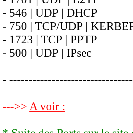
- 546 | UDP | DHCP
- 750 | TCP/UDP | KERB
- 1723 | TCP | PPTP
- 500 | UDP | IPsec
- -------------------------------
--->>
A voir :
* Suite des Ports sur le sit