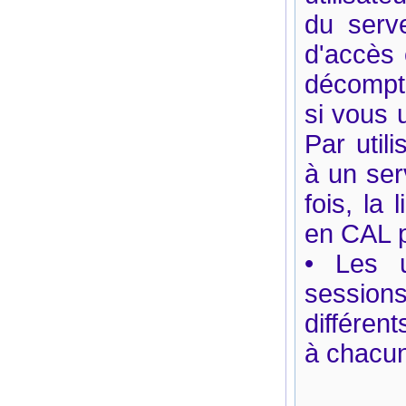
du serve
d'accès c
décompté
si vous 
Par util
à un ser
fois, la
en CAL 
• Les u
sessio
différen
à chacun