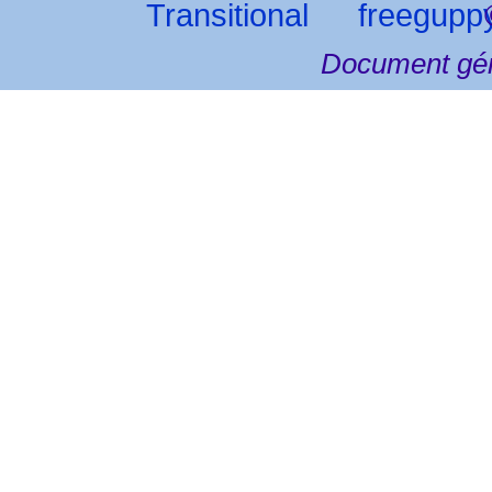
©
Document gén