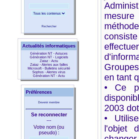
Adminis
mesure d
méthodes
Rechercher
consiste
effect
Actualités informatiques
Génération NT - Astuces
d'inform
Génération NT - Logiciels
Zataz - Actu
Groupes 
Zataz - Alertes aux failles
Microsoft - Bulletins sécurité
Sophos - Alertes virus
en tant 
Génération NT - Actu
• Ce pa
Préférences
disponi
Devenir membre
2003 dot
Se reconnecter
• Utili
---
l'objet
Votre nom (ou
pseudo) :
changer 