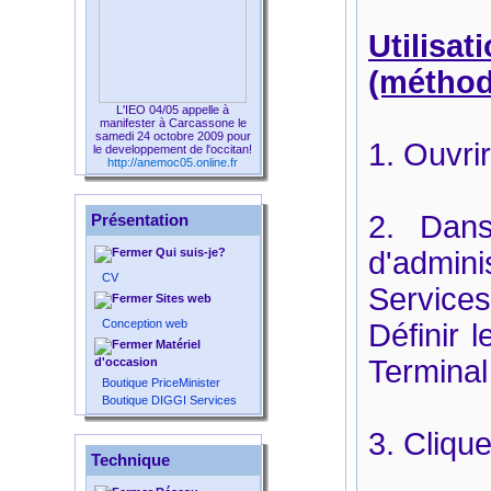
Utilis
(méthod
L'IEO 04/05 appelle à
manifester à Carcassone le
samedi 24 octobre 2009 pour
1. Ouvri
le developpement de l'occitan!
http://anemoc05.online.fr
2. Dans
Présentation
Qui suis-je?
d'admi
CV
Services
Sites web
Conception web
Définir 
Matériel
Terminal
d'occasion
Boutique PriceMinister
Boutique DIGGI Services
3. Clique
Technique