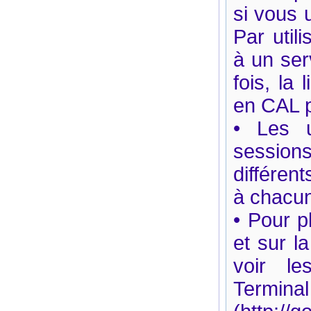
si vous 
Par util
à un ser
fois, la
en CAL 
• Les u
sessio
différen
à chacun
• Pour p
et sur l
voir le
Terminal