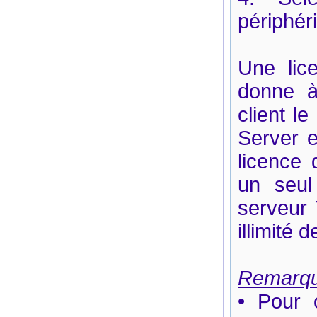
périphér
Une lice
donne à
client l
Server 
licence 
un seul 
serveur 
illimité 
Remarq
• Pour o