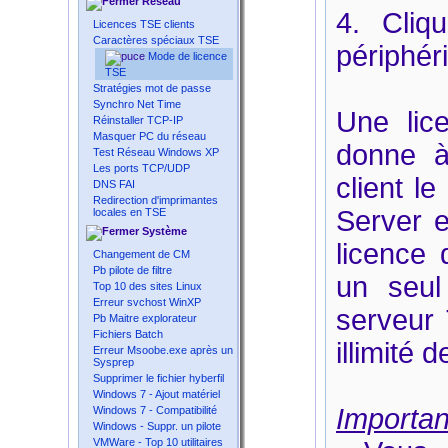
Réseau
4. Cliq
Licences TSE clients
Caractères spéciaux TSE
périphér
Mode de licence
TSE
Stratégies mot de passe
Synchro Net Time
Une lice
Réinstaller TCP-IP
Masquer PC du réseau
donne à
Test Réseau Windows XP
Les ports TCP/UDP
client l
DNS FAI
Redirection d'imprimantes
Server 
locales en TSE
Système
licence 
Changement de CM
Pb pilote de filtre
un seul 
Top 10 des sites Linux
Erreur svchost WinXP
serveur 
Pb Maitre explorateur
Fichiers Batch
illimité 
Erreur Msoobe.exe après un
Sysprep
Supprimer le fichier hyberfil
Windows 7 - Ajout matériel
Importan
Windows 7 - Compatibilité
Windows - Suppr. un pilote
VMWare - Top 10 utilitaires