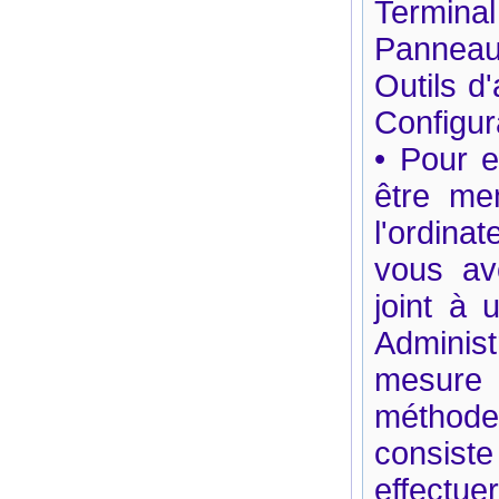
Termina
Panneau 
Outils d
Configur
• Pour e
être me
l'ordinat
vous avo
joint à
Adminis
mesure d
méthodes
consiste
effect