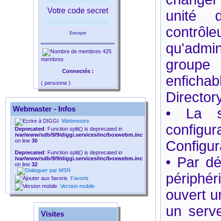
Votre code secret
unité d
contrôl
Envoyer
qu'admin
425
membres
groupe 
Connectés :
enfichab
( personne )
Directory
Webmaster - Infos
• La s
Webmestre
configu
Deprecated
: Function split() is deprecated in
/var/www/sdb/9/9/diggi.services/inc/boxwebm.inc
on line
30
Configur
Deprecated
: Function split() is deprecated in
• Par dé
/var/www/sdb/9/9/diggi.services/inc/boxwebm.inc
on line
32
périphéri
Favoris
Version mobile
ouvert un
un serve
Visites