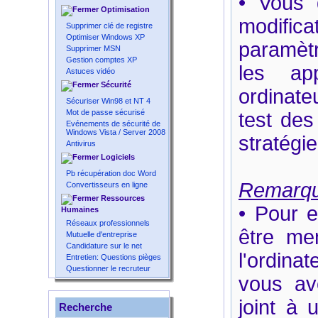
• Vous 
Optimisation
modifi
Supprimer clé de registre
Optimiser Windows XP
paramèt
Supprimer MSN
Gestion comptes XP
les ap
Astuces vidéo
Sécurité
ordinate
Sécuriser Win98 et NT 4
Mot de passe sécurisé
test des
Evénements de sécurité de
Windows Vista / Server 2008
stratégie
Antivirus
Logiciels
Pb récupération doc Word
Remarq
Convertisseurs en ligne
Ressources
• Pour e
Humaines
Réseaux professionnels
être me
Mutuelle d'entreprise
Candidature sur le net
l'ordinat
Entretien: Questions pièges
Questionner le recruteur
vous avo
joint à
Recherche