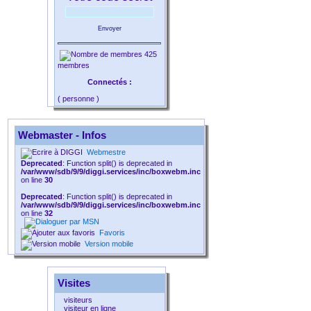
Envoyer
425
membres
Connectés :
( personne )
Webmaster - Infos
Webmestre
Deprecated
: Function split() is deprecated in
/var/www/sdb/9/9/diggi.services/inc/boxwebm.inc
on line
30
Deprecated
: Function split() is deprecated in
/var/www/sdb/9/9/diggi.services/inc/boxwebm.inc
on line
32
Favoris
Version mobile
Visites
visiteurs
visiteur en ligne