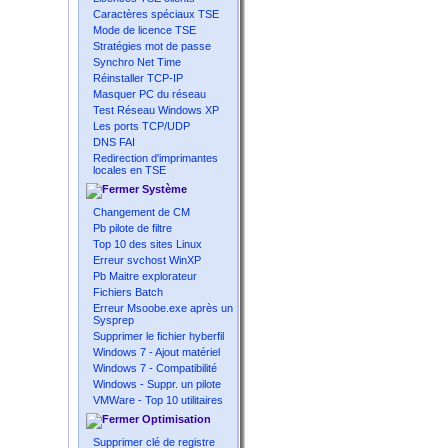
Caractères spéciaux TSE
Mode de licence TSE
Stratégies mot de passe
Synchro Net Time
Réinstaller TCP-IP
Masquer PC du réseau
Test Réseau Windows XP
Les ports TCP/UDP
DNS FAI
Redirection d'imprimantes
locales en TSE
Système
Changement de CM
Pb pilote de filtre
Top 10 des sites Linux
Erreur svchost WinXP
Pb Maitre explorateur
Fichiers Batch
Erreur Msoobe.exe après un
Sysprep
Supprimer le fichier hyberfil
Windows 7 - Ajout matériel
Windows 7 - Compatibilité
Windows - Suppr. un pilote
VMWare - Top 10 utilitaires
Optimisation
Supprimer clé de registre