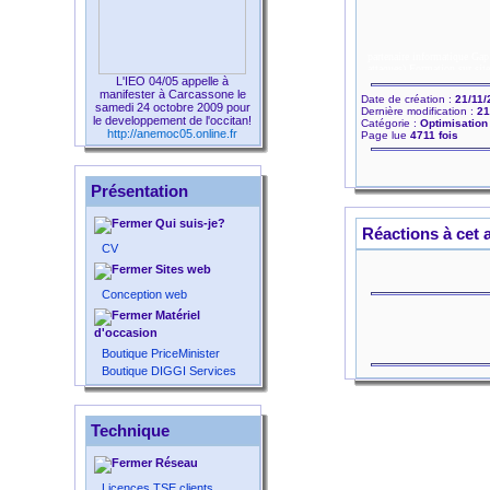
L'IEO 04/05 appelle à
manifester à Carcassone le
Date de création :
21/11/
samedi 24 octobre 2009 pour
Dernière modification :
21
le developpement de l'occitan!
Catégorie :
Optimisation
http://anemoc05.online.fr
Page lue
4711 fois
Présentation
Qui suis-je?
Réactions à cet a
CV
Sites web
Conception web
Matériel
d'occasion
Boutique PriceMinister
Boutique DIGGI Services
Technique
Réseau
Licences TSE clients