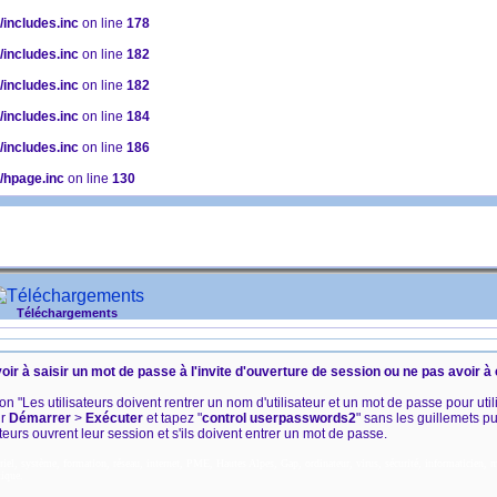
/includes.inc
on line
178
/includes.inc
on line
182
/includes.inc
on line
182
/includes.inc
on line
184
/includes.inc
on line
186
c/hpage.inc
on line
130
Téléchargements
r à saisir un mot de passe à l'invite d'ouverture de session ou ne pas avoir à 
tion "Les utilisateurs doivent rentrer un nom d'utilisateur et un mot de passe pour util
ur
Démarrer
>
Exécuter
et tapez "
control userpasswords2
" sans les guillemets p
ateurs ouvrent leur session et s'ils doivent entrer un mot de passe.