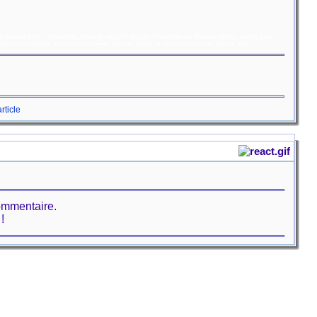
rticle
ommentaire.
!