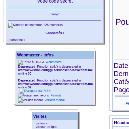
Votre code secret
Envoyer
Pou
425 membres
Connectés :
( personne )
Webmaster - Infos
Webmestre
Date
Deprecated
: Function split() is deprecated in
/var/www/sdb/9/9/diggi.services/inc/boxwebm.inc
Dern
on line
30
Caté
Deprecated
: Function split() is deprecated in
/var/www/sdb/9/9/diggi.services/inc/boxwebm.inc
on line
32
Page
Favoris
Version mobile
Visites
Réactio
visiteurs
visiteur en ligne