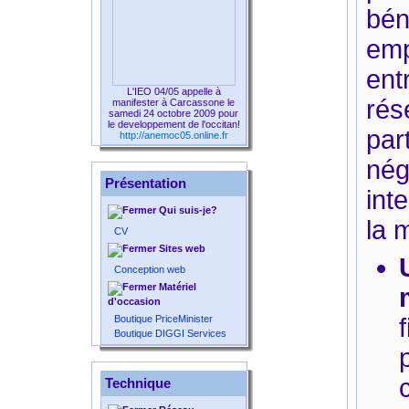
bén
emp
ent
L'IEO 04/05 appelle à
ré
manifester à Carcassone le
samedi 24 octobre 2009 pour
le developpement de l'occitan!
pa
http://anemoc05.online.fr
nég
Présentation
int
Qui suis-je?
la 
CV
Sites web
Conception web
Matériel
d'occasion
Boutique PriceMinister
Boutique DIGGI Services
Technique