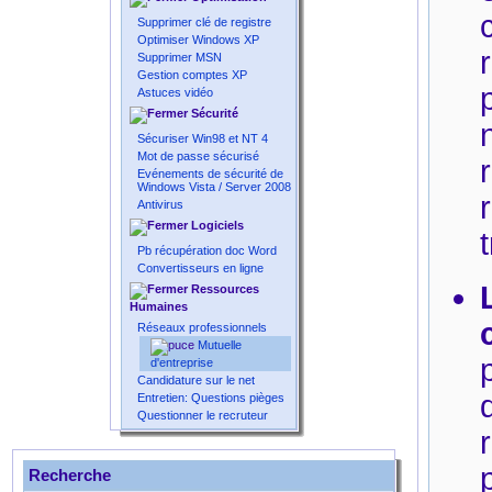
Supprimer clé de registre
Optimiser Windows XP
Supprimer MSN
Gestion comptes XP
Astuces vidéo
Sécurité
Sécuriser Win98 et NT 4
Mot de passe sécurisé
Evénements de sécurité de
Windows Vista / Server 2008
Antivirus
Logiciels
Pb récupération doc Word
Convertisseurs en ligne
Ressources
Humaines
Réseaux professionnels
Mutuelle
d'entreprise
Candidature sur le net
Entretien: Questions pièges
Questionner le recruteur
Recherche