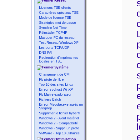
Réseau
Licences TSE clients
Caractères spéciaux TSE
Mode de licence TSE
Stratégies mot de passe
Synchro Net Time
Réinstaller TCP-IP
Masquer PC du réseau
Test Réseau Windows XP
Les ports TCP/UDP
DNS FAI
Redirection d'imprimantes
locales en TSE
Système
Changement de CM
Pb pilote de filtre
Top 10 des sites Linux
Erreur svchost WinXP
Pb Maitre explorateur
Fichiers Batch
Erreur Msoobe.exe après un
Sysprep
Supprimer le fichier hyberfil
Windows 7 - Ajout matériel
Windows 7 - Compatibilité
Windows - Suppr. un pilote
VMWare - Top 10 utilitaires
Optimisation